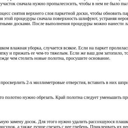
участок сначала нужно пропылесосить, чтобы в нем не было пыли
есс снятия верхнего слоя паркетной доски, чтобы обновить парк
этой процедуры сначала поверхность шлифуют, устраняя неровн
тными досками. После выполнения процедуры можно нанести лак
ком влажная уборка, случается всякое. Если на паркет пролилась
япку и прижать ее чем-то тяжелым. Если же ваш дом затопило, т
режде чем стелить новые полотна, просушите основание.
о просверлить 2-х миллиметровые отверстия, вставить в них шпр
 что полотно нужно обрезать. Край полотна следует уменьшить пр
ьную замену досок. Для этого нужно удалить рассохшуюся плаш
исунок, а также лучше срезать с нее гребень. Приклеивать их н