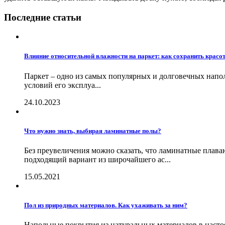
Последние статьи
Влияние относительной влажности на паркет: как сохранить красо
Паркет – одно из самых популярных и долговечных напол
условий его эксплуа...
24.10.2023
Что нужно знать, выбирая ламинатные полы?
Без преувеличения можно сказать, что ламинатные плав
подходящий вариант из широчайшего ас...
15.05.2021
Пол из природных материалов. Как ухаживать за ним?
Напольные покрытия из натуральных материалов в насто