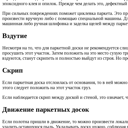
эпоксидного клея и опилок. Прежде чем делать это, дефектный 
При сильных повреждениях поможет циклевка паркета. Это проц
произвести вручную либо с помощью специальной машины. Для 
машинная либо ручная шлифовка и заделка щелей между парке
Вздутие
Несмотря на то, что для паркетной доски не рекомендуется слиш
просушить этот участок. Затем положить на это место сухую тр
вздуются, станут скрипеть и полностью выйдут из строя. Но п
Скрип
Если паркетная доска отслоилась от основания, то в ней можн
этого следует положить на этот участок груз.
Если наблюдается скрип между доской и стеной, это означает,
Движение паркетных досок
Если полотна пришли в движение, то можно произвести локал
удалить оставшуюся пыль. Укладывать доску нужно, соблюдая р