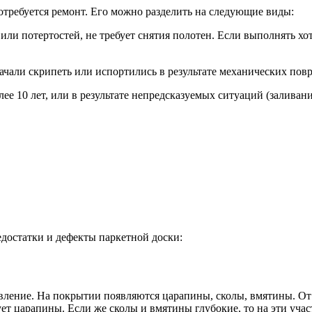
отребуется ремонт. Его можно разделить на следующие виды:
или потертостей, не требует снятия полотен. Если выполнять хо
начали скрипеть или испортились в результате механических пов
ее 10 лет, или в результате непредсказуемых ситуаций (заливани
едостатки и дефекты паркетной доски:
явление. На покрытии появляются царапины, сколы, вмятины. 
т царапины. Если же сколы и вмятины глубокие, то на эти учас