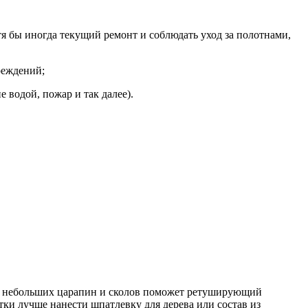
тя бы иногда текущий ремонт и соблюдать уход за полотнами,
реждений;
е водой, пожар и так далее).
От небольших царапин и сколов поможет ретуширующий
тки лучше нанести шпатлевку для дерева или состав из