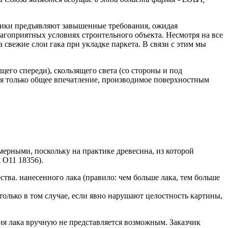
зчики предъявляют завышенные требования, ожидая
агоприятных условиях строительного объекта. Несмотря на все
свежие слои гака при укладке паркета. В связи с этим мы
его спереди), скользящего света (со стороны и под
ся только общее впечатление, производимое поверхностным
мерными, поскольку на практике древесина, из которой
 О11 18356).
ества. нанесенного лака (правило: чем больше лака, тем больше
только в том случае, если явно нарушают целостность картины,
ия лака вручную не представляется возможным. Заказчик