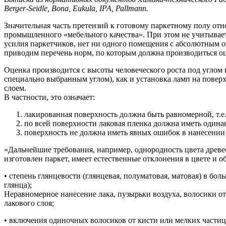
Berger-Seidle, Воnа, Eukula, IРА, Раllmann.
Значительная часть претензий к готовому паркетному полу от
промышленного «мебельного качества». При этом не учитывает
усилия паркетчиков, нет ни одного помещения с абсолютным от
приводим перечень норм, по которым должна производиться оц
Оценка производится с высоты человеческого роста под углом в
специально выбранным углом), как и установка ламп на пове
слоем.
В частности, это означает:
лакированная поверхность должна быть равномерной, т.е
по всей поверхности лаковая пленка должна иметь одина
поверхность не должна иметь явных ошибок в нанесении л
«Дальнейшие требования, например, однородность цвета древе
изготовлен паркет, имеет естественные отклонения в цвете и
• степень глянцевости (глянцевая, полуматовая, матовая) в бол
глянца);
Неравномерное нанесение лака, пузырьки воздуха, волосики от
лакового слоя;
• включения одиночных волосиков от кисти или мелких частиц