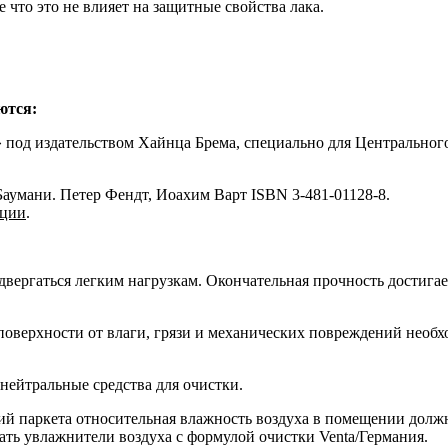
что это не влияет на защитные свойства лака.
ются:
 под издательством Хайнца Брема, специально для Центральног
Баумани. Петер Фендт, Иоахим Варт ISBN 3-481-01128-8.
ации
.
двергаться легким нагрузкам. Окончательная прочность достигает
оверхности от влаги, грязи и механических повреждений необхо
 нейтральные средства для очистки.
тий паркета относительная влажность воздуха в помещении долж
ать увлажнители воздуха с формулой очистки Venta/Германия.