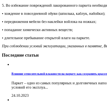
5. Во избежание повреждений лакированного паркета необход
• хождение в повседневной обуви (шпилька, каблук, набойки);
• передвижения мебели без наклейки войлока на ножках;
• попадание химически активных веществ;
• длительное пребывание открытой влаги на паркете.
При соблюдении условий эксплуатации, указанных в памятке, В
Последние статьи
Влияние относительной влажности на паркет: как сохранить красо
Паркет – одно из самых популярных и долговечных напол
условий его эксплуа...
24.10.2023