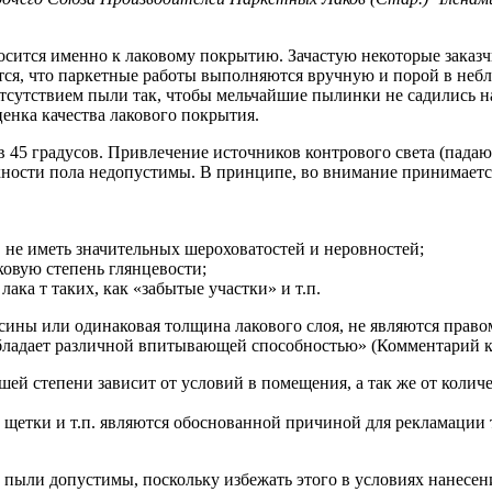
носится именно к лаковому покрытию. Зачастую некоторые зака
ся, что паркетные работы выполняются вручную и порой в небл
сутствием пыли так, чтобы мельчайшие пылинки не садились на 
енка качества лакового покрытия.
 45 градусов. Привлечение источников контрового света (падающ
рхности пола недопустимы. В принципе, во внимание принимает
. не иметь значительных шероховатостей и неровностей;
ковую степень глянцевости;
ака т таких, как «забытые участки» и т.п.
сины или одинаковая толщина лакового слоя, не являются право
 обладает различной впитывающей способностью» (Комментарий к
ьшей степени зависит от условий в помещения, а так же от колич
 щетки и т.п. являются обоснованной причиной для рекламации 
 пыли допустимы, поскольку избежать этого в условиях нанесен