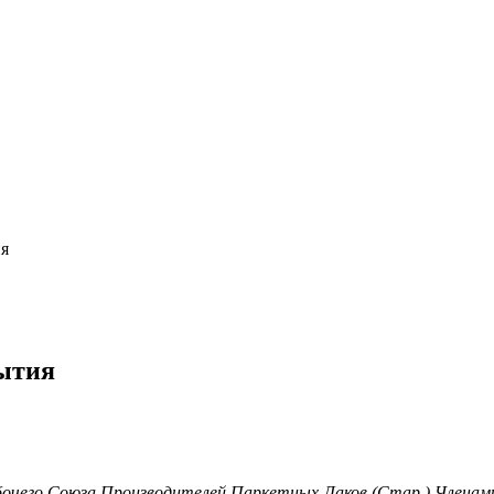
ия
ытия
бочего Союза Производителей Паркетных Лаков (Стар.) Членам