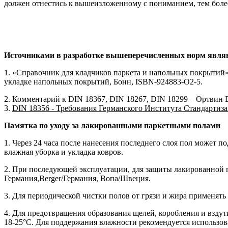
должен отнестись к вышеизложенному с пониманием, тем более 
Источниками в разработке вышеперечисленных норм явля
1. «Справочник для кладчиков паркета и напольных покрытий»
укладке напольных покрытий, Бонн, ISBN-924883-О2-5.
2. Комментарий к DIN 18367, DIN 18267, DIN 18299 – Ортвин 
3.
DIN 18356 - Требования Германского Института Стандартиз
Памятка по уходу за лакированными паркетными полами
1. Через 24 часа после нанесения последнего слоя пол может по
влажная уборка и укладка ковров.
2. При последующей эксплуатации, для защиты лакированной п
Германия,Berger/Германия, Вопа/Швеция.
3. Для периодической чистки полов от грязи и жира применять
4. Для предотвращения образования щелей, коробления и взду
18-25°С. Для поддержания влажности рекомендуется использов