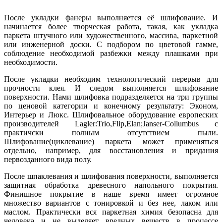
После укладки фанеры выполняется её шлифование. И
начинается более творческая работа, такая, как укладка
паркета штучного или художественного, массива, паркетной
или инженерной доски. С подбором по цветовой гамме,
соблюдение необходимой разбежки между плашками при
необходимости.
После укладки необходим технологический перерыв для
прочности клея. И следом выполняется шлифование
поверхности. Нами шлифовка подразделяется на три группы
по ценовой категории и конечному результату: Эконом,
Интерьер и Люкс. Шлифовальное оборудование европеских
производителей Lagler:Trio,Flip,Elan;Janser-Collumbus с
практичски полным отсутствием пыли.
Шлифование(циклевание) паркета может применяться
отдельно, например, для восстановления и придания
первозданного вида полу.
После шпаклевания и шлифования поверхности, выполняется
защитная обработка древесного напольного покрытия.
Финишное покрытие в наше время имеет огромное
множество вариантов с тонировкой и без нее, лаком или
маслом. Практически вся паркетная химия безопасна для
человека и не выделяет вредных веществ в процессе